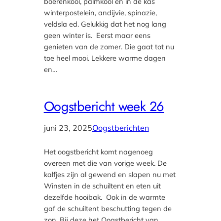
boerenkool, palmkool en in de kas
winterpostelein, andijvie, spinazie,
veldsla ed. Gelukkig dat het nog lang
geen winter is. Eerst maar eens
genieten van de zomer. Die gaat tot nu
toe heel mooi. Lekkere warme dagen
en…
Oogstbericht week 26
juni 23, 2025
Oogstberichten
Het oogstbericht komt nagenoeg
overeen met die van vorige week. De
kalfjes zijn al gewend en slapen nu met
Winsten in de schuiltent en eten uit
dezelfde hooibak. Ook in de warmte
gaf de schuiltent beschutting tegen de
zon. Bij deze het Oogstbericht van