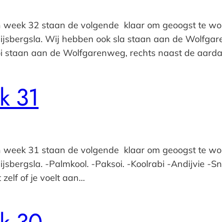
n week 32 staan de volgende klaar om geoogst te wor
n ijsbergsla. Wij hebben ook sla staan aan de Wolfga
oi staan aan de Wolfgarenweg, rechts naast de aarda
k 31
n week 31 staan de volgende klaar om geoogst te wor
jsbergsla. -Palmkool. -Paksoi. -Koolrabi -Andijvie -Snij
 zelf of je voelt aan…