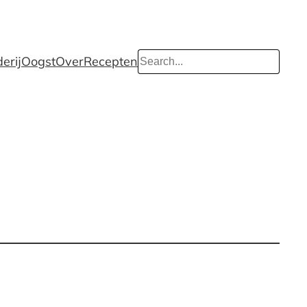
Search
erij
Oogst
Over
Recepten