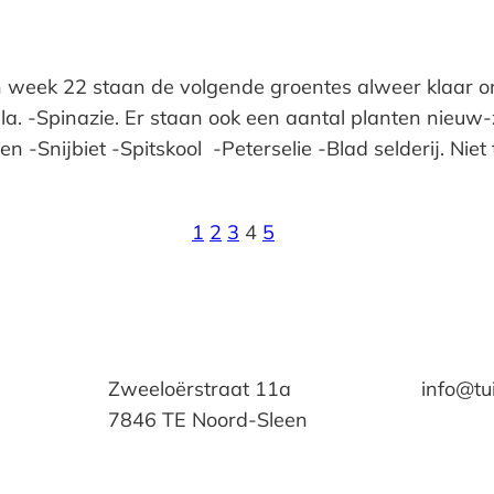
n week 22 staan de volgende groentes alweer klaar o
sla. -Spinazie. Er staan ook een aantal planten nieu
 -Snijbiet -Spitskool -Peterselie -Blad selderij. Nie
1
2
3
4
5
Zweeloërstraat 11a
info@tu
7846 TE Noord-Sleen