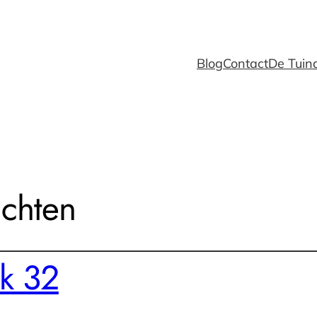
Blog
Contact
De Tuind
ichten
k 32