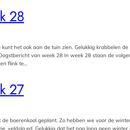
k 28
je kunt het ook aan de tuin zien. Gelukkig krabbelen d
t Oogstbericht van week 28 In week 28 staan de volg
n flink te…
k 27
e boerenkool geplant. Zo hebben we voor de winter, p
azie, veldsla ed. Gelukkig dat het nog lang geen winte