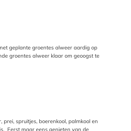
e net geplante groentes alweer aardig op
ende groentes alweer klaar om geoogst te
rei, spruitjes, boerenkool, palmkool en
r is. Eerst maar eens genieten van de