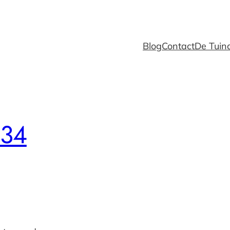
Blog
Contact
De Tuind
 34