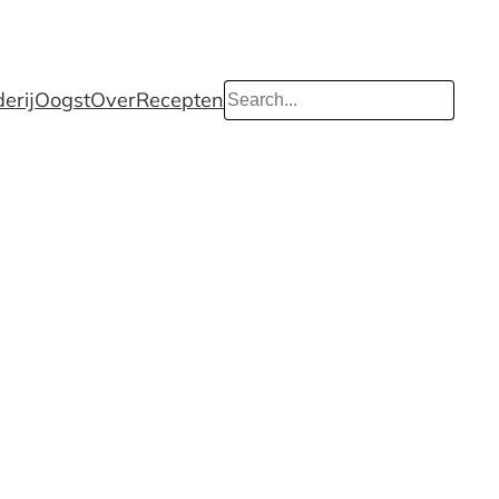
Search
erij
Oogst
Over
Recepten